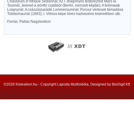
Chasseurs d"Afrique Sedannál; Az I. dragonyos testőrezred Mars la
Tournál; Jelenet a wörthi csatából (Berlin, nemzeti képtár); A brémaiak
Loignynál; A császárparádé Lommersumnál; Porosz vértesek támadása
Tobitschaunál (1893); I. Vilmos képe hires hadvezérei kiséretében stb.
Forrás: Pallas Nagylexikon
©2026 Kislexikon.hu - Copyright Lapoda Multimédia, Designed by BioDigit Kft.