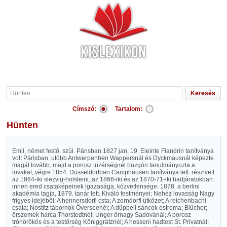
Címszó:
Tartalom:
Hünten
Emil, német festő, szül. Párisban 1827 jan. 19. Eleinte Flandrin tanítványa
volt Párisban, utóbb Antwerpenben Wappersnál és Dyckmausnál képezte
magát tovább, majd a porosz tüzérségnél buzgón tanulmányozta a
lovakat, végre 1854. Düsseldorfban Camphausen tanítványa lett. résztvett
az 1864-iki slezvig-holsteini, az 1866-iki és az 1870-71-iki hadjáratokban:
innen ered csataképeinek igazasága, közvetlensége. 1878. a berlini
akadémia tagja, 1879. tanár lett. Kiváló festményei: Nehéz lovasság Nagy
frigyes idejéből; A hennersdorfi csta; A zorndorfi ütközet; A reichenbachi
csata; Nostitz tábornok Överseenél; A düppeli sáncok ostroma; Blücher;
őrszemek harca Thorstedtnél; Unger őrnagy Sadovánál; A porosz
trónörökös és a testőrség Königgrätznél; A hesseni hadtest St. Privatnál;