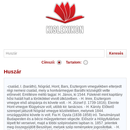
Címszó:
Tartalom:
Huszár
-család, l. (baráthi), Nógrád, Hont, Bars, Esztergom vmegyékben elterjedt
régi nemesi család, mely a hontvármegyei Baráthi községtől vette
előnevét. Említésre méltó tagjai: H. János, ki 1544. Füleknél mint kapitány
hősi halált halt a törökökkel vivott ütközetben. - H. Imre, Esztergom
vmegye első alispánja és követe volt. - H. József (l. 1739-1816). Eleinte
Hont vmegye főügyésze volt, utóbb kir. tanácsos. - H. Károly. Előkelő
szerepet játszott Nógrád vmegye közéletében, melynek 1844.
országgyülési követe is volt. Fia H. Gyula (1838-1858) iró. Tanulmányait
Budapesten és a bécsi műegyetemen végezte. Először a Hölgyfutárban
lépett fel verseivel, majd a többi szépirodalmi lapban is. 1857. jelentek
meg összegyüjtött Beszélyei, melyek szép reményekre jogosítottak.
- H.