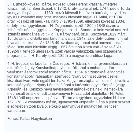
3. H. (mező-kövesdi, báró). Kövesdi Boér Ferenc kraszna vmegyei
főispánnak fia, Boér József, ki 1742. királyi táblai ülnök, 1747. pedig Torda
vmegye főispánja lett, 1730. mező-kövesdi H. néven báróságot nyert és
igy a H.-családot alapította, melynek kiválóbb tagjai: H. Antal, kit 1804.
orgyilkos kéz ölt meg. - H. Károly (1795-1869), ellenzéki követ az 1834.
erdélyi országgyülésen. - H. Zsigmondot (szül. 1809.) 1848 őszén a
felbőszült nép meggyilkolta Kapojnban. - H. Sándor, a kolozsvári nemzeti
szinház intendánsa volt. - Id. H. Károly báró, szül. Kolozsvárt 1829 márc.
15. Ugyanott folytatta jogi tanulmányait is. 1847. az erdélyi guberniumnál
hivatalnokoskodott. Az 1848-49. szabadságharcot mint honvéd-huszár
főleg Bem alatt küzdötte végig. 1867 óta több izben volt képviselő. Az
1892-97. terjedő ülésszakra Szék városa választotta meg szabadelvü
programmal. - H. Károly, (szül. 1859) a magyar főrendiház tagja.
4. H. (regóczi és krpelláni). Őse regóci H. István, ki már gyermekkorában
mint török fogoly Konstantinápolyba került, ahol a mohammedán
vallásban és török szokásokban nőtt fel. 1554. a Szolnoknál elfogott és
konstantinápolyi rabságban szenvedő Nyáry Lőrincet ügyes csellel
kiszabadítván, vele együtt tért haza Magyarországba, ahol ismét felvette a
kereszténységet. Nyáry Lőrinc hálából a turócvármegyei Kreplán (vagy
Krpellán) és Konszkó nevü heyiségeket ajándékozta neki. nemsokára
megnősült és a kiterjedt turócvmegyei H.-családot alapította. - H. Péter,
1548 körül népszerü alispán volt Turóc vmegyében, ugyszintén H. Imre
1671-78. - A családnak másik, ugynevezett «krpelláni» ága a jelen század
első felében több kiváló, előkelő aranyművest mutatott fel Trencsén
városában.
Forrás: Pallas Nagylexikon