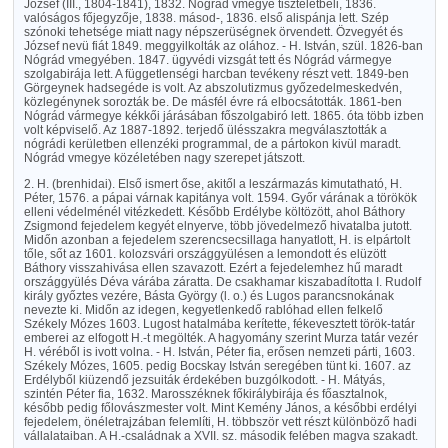
József (III., 1804-1841), 1832. Nógrád vmegye tiszteletbeli, 1836.
valóságos főjegyzője, 1838. másod-, 1836. első alispánja lett. Szép
szónoki tehetsége miatt nagy népszerüségnek örvendett. Özvegyét és
József nevü fiát 1849. meggyilkolták az olához. - H. István, szül. 1826-ban
Nógrád vmegyében. 1847. ügyvédi vizsgát tett és Nógrád vármegye
szolgabirája lett. A függetlenségi harcban tevékeny részt vett. 1849-ben
Görgeynek hadsegéde is volt. Az abszolutizmus győzedelmeskedvén,
közlegénynek sorozták be. De másfél évre rá elbocsátották. 1861-ben
Nógrád vármegye kékkői járásában főszolgabiró lett. 1865. óta több izben
volt képviselő. Az 1887-1892. terjedő ülésszakra megválasztották a
nógrádi kerületben ellenzéki programmal, de a pártokon kivül maradt.
Nógrád vmegye közéletében nagy szerepet játszott.
2. H. (brenhidai). Első ismert őse, akitől a leszármazás kimutatható, H.
Péter, 1576. a pápai várnak kapitánya volt. 1594. Győr várának a törökök
elleni védelménél vitézkedett. Később Erdélybe költözött, ahol Báthory
Zsigmond fejedelem kegyét elnyerve, több jövedelmező hivatalba jutott.
Midőn azonban a fejedelem szerencsecsillaga hanyatlott, H. is elpártolt
tőle, sőt az 1601. kolozsvári országgyülésen a lemondott és elüzött
Báthory visszahivása ellen szavazott. Ezért a fejedelemhez hű maradt
országgyülés Déva várába záratta. De csakhamar kiszabadította I. Rudolf
király győztes vezére, Básta György (l. o.) és Lugos parancsnokának
nevezte ki. Midőn az idegen, kegyetlenkedő rablóhad ellen felkelő
Székely Mózes 1603. Lugost hatalmába kerítette, fékevesztett török-tatár
emberei az elfogott H.-t megölték. A hagyomány szerint Murza tatár vezér
H. véréből is ivott volna. - H. István, Péter fia, erősen nemzeti párti, 1603.
Székely Mózes, 1605. pedig Bocskay István seregében tünt ki. 1607. az
Erdélyből kiüzendő jezsuiták érdekében buzgólkodott. - H. Mátyás,
szintén Péter fia, 1632. Marosszéknek főkirálybirája és főasztalnok,
később pedig főlovászmester volt. Mint Kemény János, a későbbi erdélyi
fejedelem, önéletrajzában felemlíti, H. többször vett részt különböző hadi
vállalataiban. A H.-családnak a XVII. sz. második felében magva szakadt.