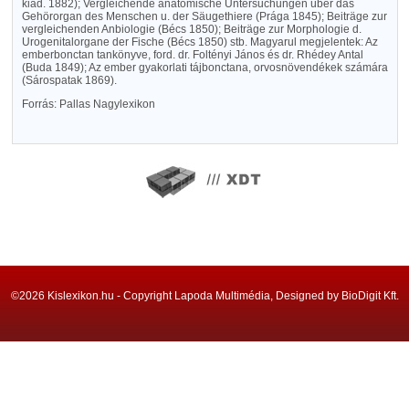
kiad. 1882); Vergleichende anatomische Untersuchungen über das
Gehörorgan des Menschen u. der Säugethiere (Prága 1845); Beiträge zur
vergleichenden Anbiologie (Bécs 1850); Beiträge zur Morphologie d.
Urogenitalorgane der Fische (Bécs 1850) stb. Magyarul megjelentek: Az
emberbonctan tankönyve, ford. dr. Foltényi János és dr. Rhédey Antal
(Buda 1849); Az ember gyakorlati tájbonctana, orvosnövendékek számára
(Sárospatak 1869).
Forrás: Pallas Nagylexikon
©2026 Kislexikon.hu - Copyright Lapoda Multimédia, Designed by BioDigit Kft.