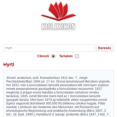
Címszó:
Tartalom:
Hyrtl
József, anatomus, szül. Kismartonban 1811 dec. 7., megh.
Perchtoldsdorfban 1894 jul. 17-én. Orvosi tanulmányait Bécsben végezte,
hol 1833. már a boncolástani tanszék proszektora lett; mint ilyen számos
remek preparatummal gazdagította a boncolástani muzeumot. 1837.
meghivta a prágai orvosi fakultás a boncolástan nyilvános rendes
tanárává, 1845. ismét Bécsbe ment mint az I. boncolástani tanszék
igazgató-tanára. Mint ilyen 1874-ig működött, ekkor nyugalomba vonult.
Egész vagyonát (körülbelül 300,000 frt) jótékony célokra hagyta. Főbb
munkái: Lehrbuch der Anatomie des Menschen, mit Rücksicht auf
physiologische Begründung und praktische Anwendung (Bécs 1847, 2
köt., 18. kiad. 1885.); Handbuch d. topogr. anatomie (Bécs 1847, 2 köt., 7.