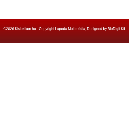
©2026 Kislexikon.hu - Copyright Lapoda Multimédia, Designed by BioDigit Kft.