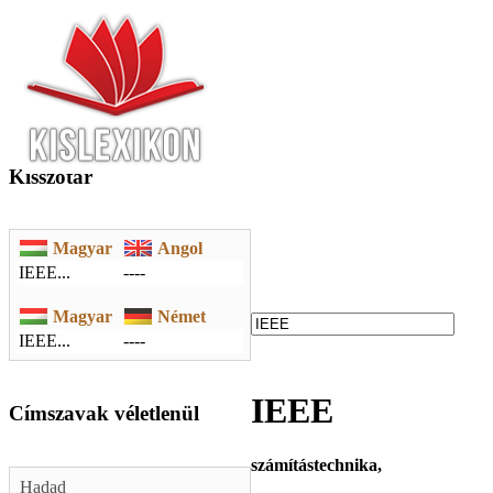
Kisszótár
Magyar
Angol
IEEE...
----
Magyar
Német
IEEE...
----
IEEE
Címszavak véletlenül
számítástechnika,
Hadad