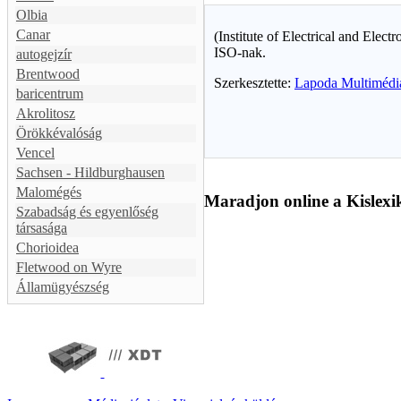
Olbia
Canar
(Institute of Electrical and Ele
ISO-nak.
autogejzír
Brentwood
Szerkesztette:
Lapoda Multimédi
baricentrum
Akrolitosz
Örökkévalóság
Vencel
Sachsen - Hildburghausen
Malomégés
Maradjon online a Kislexi
Szabadság és egyenlőség
társasága
Chorioidea
Fletwood on Wyre
Államügyészség