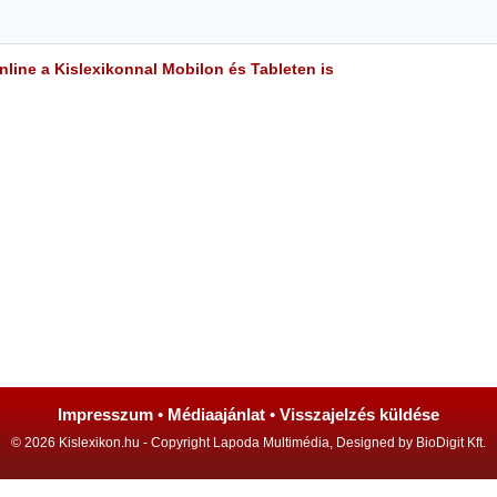
line a Kislexikonnal Mobilon és Tableten is
Impresszum
•
Médiaajánlat
•
Visszajelzés küldése
© 2026 Kislexikon.hu - Copyright Lapoda Multimédia, Designed by BioDigit Kft.