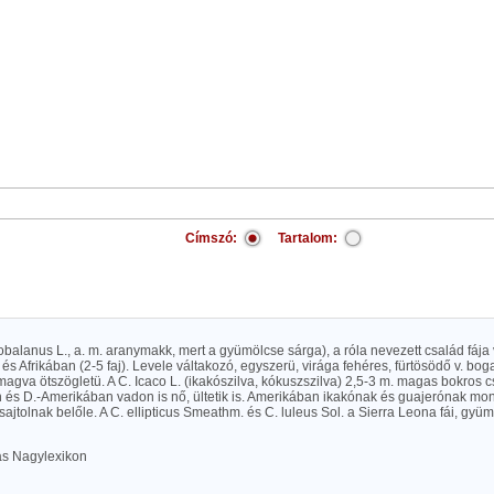
Címszó:
Tartalom:
obalanus L., a. m. aranymakk, mert a gyümölcse sárga), a róla nevezett család fája v
s Afrikában (2-5 faj). Levele váltakozó, egyszerü, virága fehéres, fürtösödő v. bo
gva ötszögletü. A C. Icaco L. (ikakószilva, kókuszszilva) 2,5-3 m. magas bokros c
n és D.-Amerikában vadon is nő, ültetik is. Amerikában ikakónak és guajerónak mo
 sajtolnak belőle. A C. ellipticus Smeathm. és C. luleus Sol. a Sierra Leona fái, g
las Nagylexikon