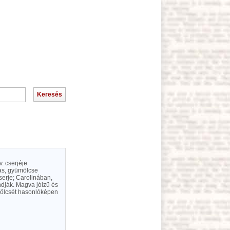
. cserjéje
gas, gyümölcse
serje; Carolinában,
ndják. Magva jóizü és
yümölcsét hasonlóképen