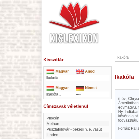
Kisszótár
Magyar
Angol
Ikakófa
Ikakófa...
----
Magyar
Német
Ikakófa...
----
(növ., Chrys
Amerikában é
Címszavak véletlenül
egymagvu, ma
Ny.-Indiába
kövér olajat
Pliocén
fogyasztják.
Methan
Forrás: Pal
Pusztaföldvár - békési h. é. vasút
Linden