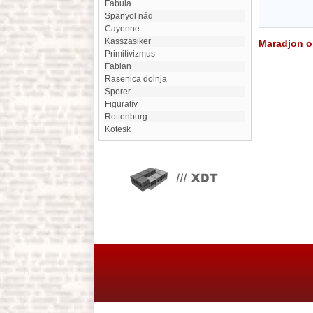
fabula
Spanyol nád
cayenne
kasszasiker
Maradjon on
primitívizmus
Fabian
Rasenica dolnja
Sporer
figuratív
Rottenburg
Kötesk