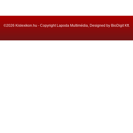
©2026 Kislexikon.hu - Copyright Lapoda Multimédia, Designed by BioDigit Kft.