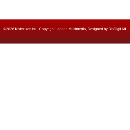
©2026 Kislexikon.hu - Copyright Lapoda Multimédia, Designed by BioDigit Kft.