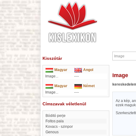
Kisszótár
Magyar
Angol
Image
Image...
----
kereskedele
Magyar
Német
Image...
----
Az a kép, ar
Címszavak véletlenül
ezek magukró
Szerkesztet
Bóditó perje
Foltos pala
Kovacs - szinpor
Genous