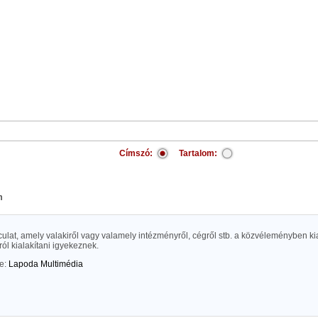
Címszó:
Tartalom:
m
culat, amely valakiről vagy valamely intézményről, cégről stb. a közvéleményben kia
l kialakítani igyekeznek.
te:
Lapoda Multimédia