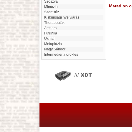
Szoszva
Maradjon on
mimézia
Szent tűz
Kiskunsági nyelvjárás
Therapeuták
Archers
Futrinka
Uxmal
Metaplázia
Nagy Sándor
intermedier átöröklés