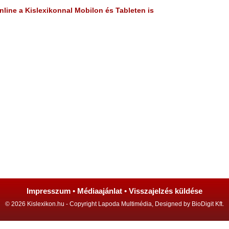
line a Kislexikonnal Mobilon és Tableten is
Impresszum
•
Médiaajánlat
•
Visszajelzés küldése
© 2026 Kislexikon.hu - Copyright Lapoda Multimédia, Designed by BioDigit Kft.