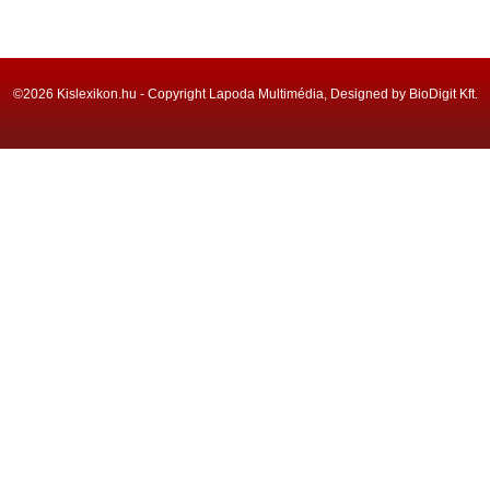
©2026 Kislexikon.hu - Copyright Lapoda Multimédia, Designed by BioDigit Kft.