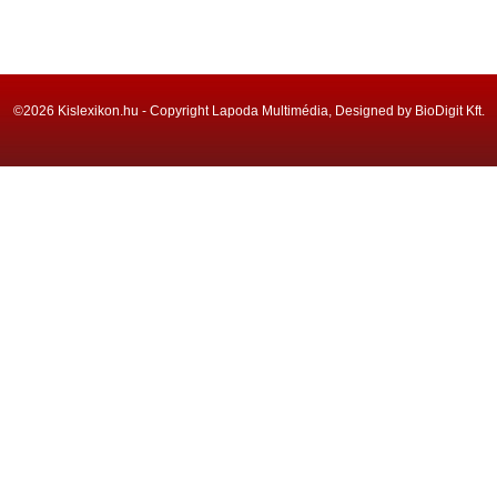
©2026 Kislexikon.hu - Copyright Lapoda Multimédia, Designed by BioDigit Kft.