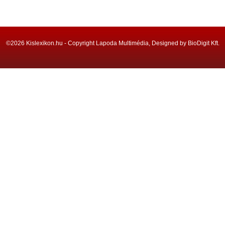
©2026 Kislexikon.hu - Copyright Lapoda Multimédia, Designed by BioDigit Kft.