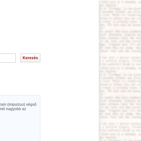
 áram (impulzus) végső
inél nagyobb az