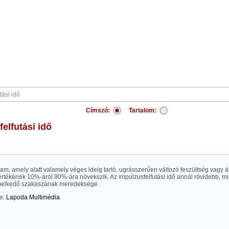
Címszó:
Tartalom:
felfutási idő
tam, amely alatt valamely véges ideig tartó, ugrásszerűen változó feszültség vagy
 értékének 10%-áról 90%-ára növekszik. Az impulzusfelfutási idő annál rövidebb, m
melkedő szakaszának meredeksége.
te:
Lapoda Multimédia