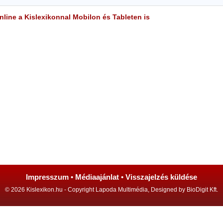
line a Kislexikonnal Mobilon és Tableten is
Impresszum
•
Médiaajánlat
•
Visszajelzés küldése
© 2026 Kislexikon.hu - Copyright Lapoda Multimédia, Designed by BioDigit Kft.