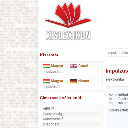
Kisszótár
Magyar
Angol
impulzus
impulzusfel...
----
elektronika
Magyar
Német
impulzusfel...
----
Az az időtar
Címszavak véletlenül
állandósult
impulzus e
AIISUP
Szerkesztet
Olaszország
koncentráció
Dragonetti