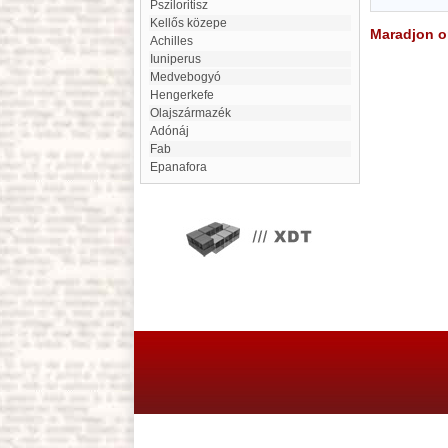
Psziloritisz
Kellős közepe
Maradjon on
Achilles
iuniperus
Medvebogyó
Hengerkefe
Olajszármazék
Adónáj
Fab
epanafora