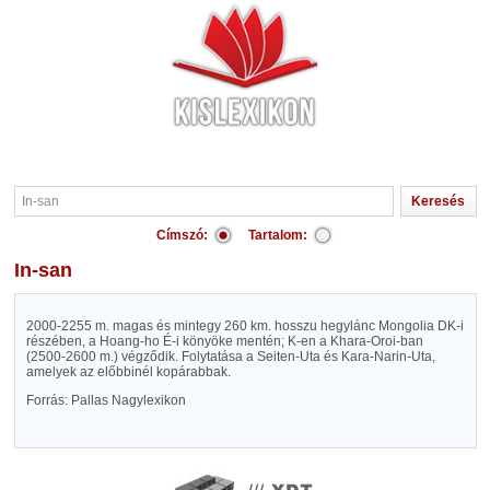
Címszó:
Tartalom:
In-san
2000-2255 m. magas és mintegy 260 km. hosszu hegylánc Mongolia DK-i
részében, a Hoang-ho É-i könyöke mentén; K-en a Khara-Oroi-ban
(2500-2600 m.) végződik. Folytatása a Seiten-Uta és Kara-Narin-Uta,
amelyek az előbbinél kopárabbak.
Forrás: Pallas Nagylexikon