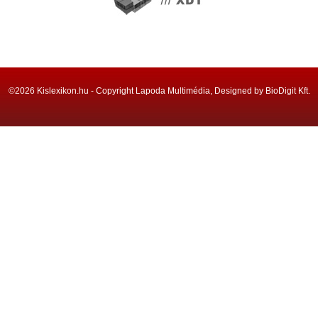
©2026 Kislexikon.hu - Copyright Lapoda Multimédia, Designed by BioDigit Kft.