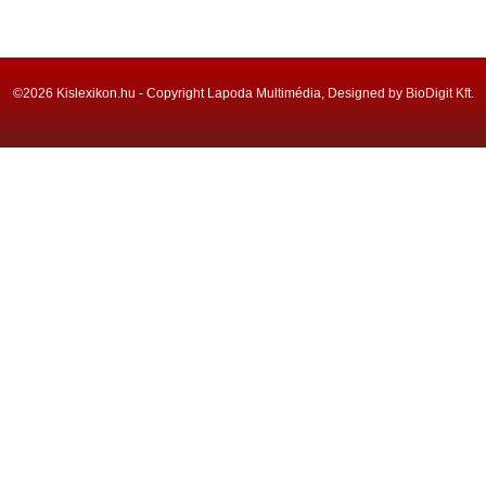
©2026 Kislexikon.hu - Copyright Lapoda Multimédia, Designed by BioDigit Kft.