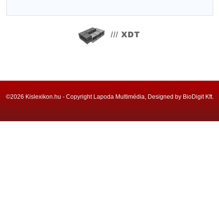
©2026 Kislexikon.hu - Copyright Lapoda Multimédia, Designed by BioDigit Kft.