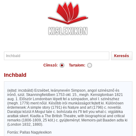
Címszó:
Tartalom:
Inchbald
(ejtsd: incsbáld) Erzsébet, leánynevén Simpson, angol szinésznő és
irónő, szül. Skanningfieldben 1753 okt. 15., megh. Kensigtonban 1821
aug. 1. Először Londonban lépett fel a szinpadon, ahol I. szinészhez
(megh. 1779) ment nőül. Később irói munkásságot fejtett ki. Különösen
érdemesek: A simple story (1791) és Nature and art (1796) c. novellái.
Darabjai közül A Mogul tale c. bohózata és I"ll tell you what c. vigjátéka
arattak sikert. Kiadta a The British Theatre, with biographical and critical
remarks (1806-1809, 25 köt.) c. gyüjteményt. Memoirs-jait Baaden adta ki
(London 1832, 1880).
Forrás: Pallas Nagylexikon