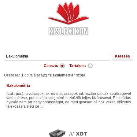
Címszó:
Tartalom:
Összesen
1
db találat a(z)
"Bakulometria"
szóra
Bakulométria
(lat., gör.), távolságoknak és magasságoknak tisztán pálcák segitségével
való mérése, pontosabb szögmérő eszközök teljes kizárásával. E metódus
nyilván nem ad nagy pontosságot, de mert gyorsan célhoz vezet, előzetes
tájékozásra elég jól [...]