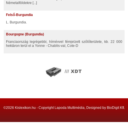
Németalföldekre [...]
Felső-Burgundia
l. Burgundia.
Bourgogne (Burgundia)
Franciaország legrégebbi, hírnévvel fémjelzett szőlőterülete, kb. 22 000
hektáron terül el a Yonne - Chablis-val, Cote-D
©2026 Kislexikon.hu - Copyright Lapoda Multimédia, Designed by BioDigit Kft.