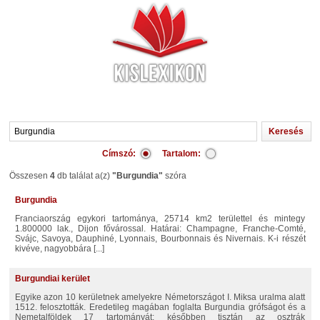
Címszó:
Tartalom:
Összesen
4
db találat a(z)
"Burgundia"
szóra
Burgundia
Franciaország egykori tartománya, 25714 km2 területtel és mintegy
1.800000 lak., Dijon fővárossal. Határai: Champagne, Franche-Comté,
Svájc, Savoya, Dauphiné, Lyonnais, Bourbonnais és Nivernais. K-i részét
kivéve, nagyobbára [...]
Burgundiai kerület
egyike azon 10 kerületnek amelyekre Németországot I. Miksa uralma alatt
1512. felosztották. Eredetileg magában foglalta Burgundia grófságot és a
Nemetalföldek 17 tartományát; későbben tisztán az osztrák