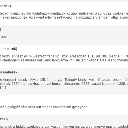
kedés)
íneken mozognak. Az ekként értelmezett V.-akon a mozgató erő emberi, állati avagy 
)
 neve.
s emberek)
ichelangelo és Andrea del Sarto tanítványa volt, de leginkább Ráfael és Michelange
es emberek)
 irták. 1332. egri egyházmegyei borsvai főesperes, 1333. váradi kanonok, 1339. 
[...]
ység gyógyítására készített magas vastartalmú gyógybor.
zaki)