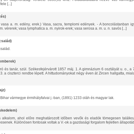
ele [...]
zés)
m. vérerek; vasa lymphatica a. m. nyirok-erek; vasa serosa a. m. u. n. savós [...]
család)
 család.
 emberek)
3. a ciszterci rendbe lépett. A hittudományokat négy éven át Zircen hallgatta, mia
ajz)
Bihar vármegye érmihályfalvai j.-ban, (1891) 1233 oláh és magyar lak.
skedelem)
ssenek. Különösen fontosak voltak a V.-ok a gazdasági forgalom fejletlen állapotába