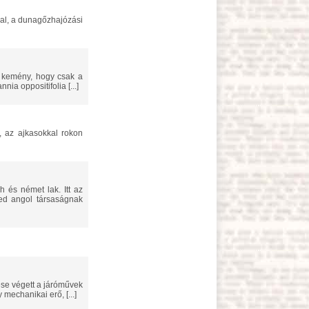
a oppositifolia [...]
ed angol társaságnak
mechanikai erő, [...]