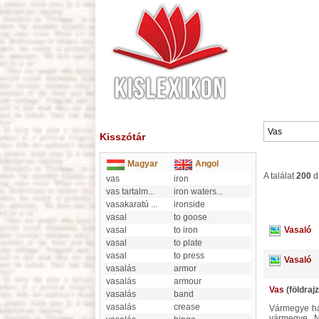
Kisszótár
Magyar
Angol
A találat
200
d
vas
iron
vas tartalm
...
iron waters
...
vasakaratú
...
ironside
vasal
to goose
vasal
to iron
vasaló
vasal
to plate
vasal
to press
vasaló
vasalás
armor
vasalás
armour
Vas
(földrajz
vasalás
band
vasalás
crease
Vármegye hazánk dunántúli részében; határai É-on Alsó-Ausztria és Sopron vármegye, K-en Veszprém, D-en Zala
vármegye, N