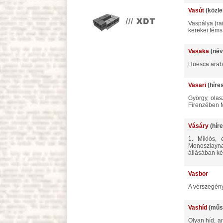
Vasút
(közle
Vaspálya (railroad) gyűjtőnév alá foglalhatók mindazok az utak, melyeken a súrlódás csökkentése végett a járóművek
kerekei féms
Vasaka
(név
Huesca arab
Vasari
(híre
György, olasz festő, építész és művészettörténetiró, szül. Arezzóban 1511 jul. 30., meghalt Firenzében 1574 jun. 27.
Firenzében M
Vásáry
(hír
1. Miklós, esztergomi érsek. Atyja Miklós, anyja Telegdy-leány volt, Csanád érsek nővére. Eddig hibásan
Monoszlaynak
állásában két 
Vasbor
A vérszegén
Vashíd
(műs
Olyan híd, amelynek a hidaló szerkezete van vasból, legyen bár az alépítménye más anyagból is. A vas alkalmazása