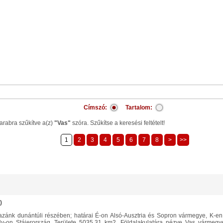
Címszó:
Tartalom:
arabra szűkítve a(z)
"Vas"
szóra. Szűkítse a keresési feltételt!
1
2
3
4
5
6
7
8
>
>>
)
y-on Stájerország. Területe 5035,31 km2. Földalakulatára nézve Vas vármegye