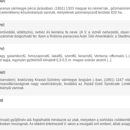
ajz)
itt jelentékeny kőszénbányái vannak, melyeknek adományozott területe 820 ha.
ny)
számmal dolgozható fel. Ilyen a Robinia panacoea Aubl. Dél-Amerikából, a Stadtmanni
ny)
tagja, egynyári gyökérből kihajtott 0,3-0,5 m. magas szárán alulról [...]
ajz)
amvasúttársaságnak nagy vasércbányái, továbbá az Árpád Gold Syndicate Limit
cbányái vannak.
g)
íneken mozognak. Az ekként értelmezett V.-akon a mozgató erő emberi, állati avagy 