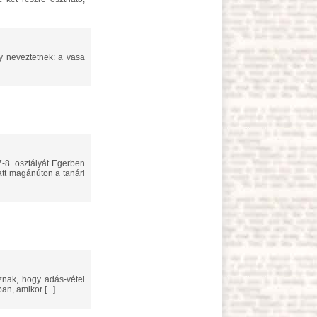
latt magánúton a tanári
n, amikor [...]