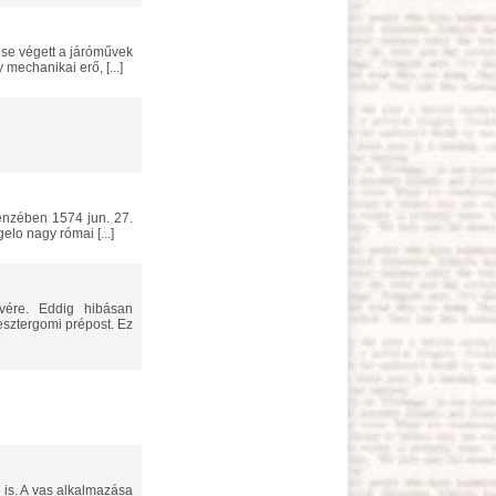
mechanikai erő, [...]
lo nagy római [...]
esztergomi prépost. Ez