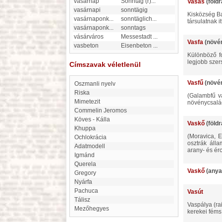
vasárnap
Sonntag (r)
...
Vasas
(földr
vasárnapi
sonntägig
kisközség Baranya vármegye pécsi járásában, (1891) 1303 magyar és német lak., gőzmalommal, a dunagőzhajózási
vasárnaponk
...
sonntäglich
...
társulatnak 
vasárnaponk
...
sonntags
vásárváros
Messestadt
...
Vasfa
(növé
vasbeton
Eisenbeton
...
különböző forróvidéki, sötétszinü, nehéz és kemény fa neve. (A V. a viznél nehezebb, olyan kemény, hogy csak a
legjobb szer
Címszavak véletlenül
Vasfű
(növé
Oszmanli nyelv
Riska
(galambfű vagy galambocfű, himszaporafű, lakatfű, szentfű, keserüfű, Verbena officinalis L.), az ajkasokkal rokon
Mimetezit
növénycsalád 
Commelin Jeromos
Köves - Kálla
Vaskő
(földr
Khuppa
(Moravica, Eisenstein), kisközség Krassó-Szörény vármegye bogsáni j.-ban, (1891) 1167 oláh és német lak. Itt az
Ochlokrácia
osztrák áll
Adatmodell
arany- és ér
Igmánd
Querela
Vaskő
(anya
Gregory
Nyárfa
Pachuca
Vasút
Tálisz
Vaspálya (railroad) gyűjtőnév alá foglalhatók mindazok az utak, melyeken a súrlódás csökkentése végett a járóművek
Mezőhegyes
kerekei féms