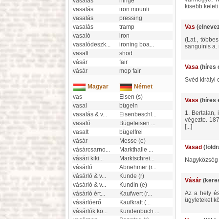
vasalás
hinge
kisebb keleti f
vasalás
iron mounti
...
vasalás
pressing
vasalás
tramp
Vas
(elneve
vasaló
iron
(lat., többes vasa a. m. edény, erek.) Vasa, sacra, templomi edények. - A boncolástanban igy neveztetnek: a vasa
vasalódeszk
...
ironing boa
...
sanguinis a. 
vasalt
shod
vásár
fair
Vasa
(híres 
vásár
mop fair
svéd királyi
Magyar
Német
vas
Eisen (s)
Vass
(híres
vasal
bügeln
1. Bertalan, iró és tanár, szül. Székesfejérvárott 1857 máj. 1. A gimnázium 6 osztályát u. o., a 7-8. osztályát Egerben
vasalás & v
...
Eisenbeschl
...
végezte. 187
vasaló
Bügeleisen
...
[...]
vasalt
bügelfrei
vásár
Messe (e)
Vasad
(földr
vásárcsarno
...
Markthalle
...
vásári kiki
...
Marktschrei
...
nagyközség 
vásárló
Abnehmer (r
...
vásárló & v
...
Kunde (r)
Vásár
(kere
vásárló & v
...
Kundin (e)
az a hely és alkalom, ahol előre meghatározott időben vevők és eladók tömegesen találkoznak, hogy adás-vétel
vásárló ért
...
Kaufwert (r
...
ügyleteket kö
vásárlóerő
Kaufkraft (
...
vásárlók kö
...
Kundenbuch
...