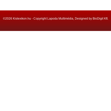
©2026 Kislexikon.hu - Copyright Lapoda Multimédia, Designed by BioDigit Kft.