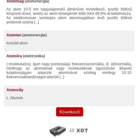
atommag
(atomenergia)
Az atom 10-5 nm nagyságrendű átmérővel rendelkező, pozitív töltésű
központi része, amely az atom tömegének több mint 99,9%-át tartalmazza.
Az elektromosan semleges atom atommagjában levő pozitív töltésű
protonok száma [...]
atomion
(atomenergia)
ionizált atom
Atomóra
(elektronika)
( molekulaóra). Igen nagy pontosságú frekvencianormália, ill. időnormália,
minthogy az atomoknak vagy molekuláknak úgyszólván állandó
tulajdonságain alapszik. atomórával ezideig mintegy 10-10
frekvenciaállandóságot sikerült [...]
Atomsúly
l. Atomok.
Következő