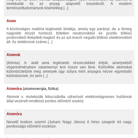
molekulák és az anyag alapvető összetevői. A modern
természettudományok kísérletileg [...]
atom
a közönséges matéria legkisebb blokkja, amely egy parányi, de a tömeg
nagyobb részét hordozó töltetlen neutronokból és pozitív töltésű
protonokból felépített magból és az azt övező negatív töltésű elektronokból
áll. Az elektronok száma [...]
Atomok
(kémia). A. alatt ama legkisebb részecskéket értjük, amelyekből
végeredményben valamennyi test össze van téve. Különféle atomokat
különböztetünk meg amelyek úgy súlyra mint anyagra nézve egymástól
különböznek, és sem [...]
atomóra
(atomenergia, fizika)
atomok v. molekulák kibocsátotta ultrarövid elektromágneses hullámok
által vezérelt rendkívül pontos időmérő eszköz
Atomóra
Nevető lexikon szerint (Juhani Nagy János) A híres szegedi író nagy
pontosságú időmérő eszköze.