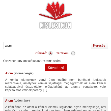
Címszó:
Tartalom:
Összesen
107
db találat a(z)
"atom"
szóra
Következő
atom
(atomenergia)
a kémiai elemeknek vegyi úton tovább nem bontható legkisebb
részecskéje, amelynek kémiai sajátságai megegyeznek az elem kémiai
sajátságaival összetételek előtagjaként: az atomra vonatkozó, vele
kapcsolatos vminek parányi [...]
Atom
(tudomány)
A kémiában az atom a kémiai elemek legkisebb olyan mennyisége, ami
még őrzi az elem kémiai tulajdonságait. Ilyen értelemben az atomok a