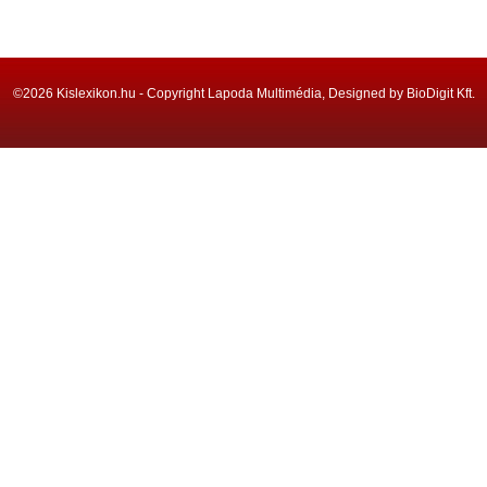
©2026 Kislexikon.hu - Copyright Lapoda Multimédia, Designed by BioDigit Kft.