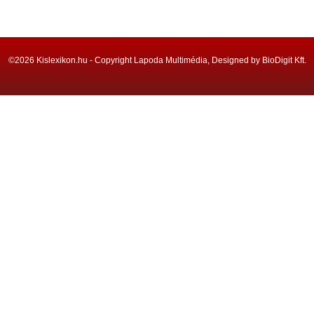
©2026 Kislexikon.hu - Copyright Lapoda Multimédia, Designed by BioDigit Kft.