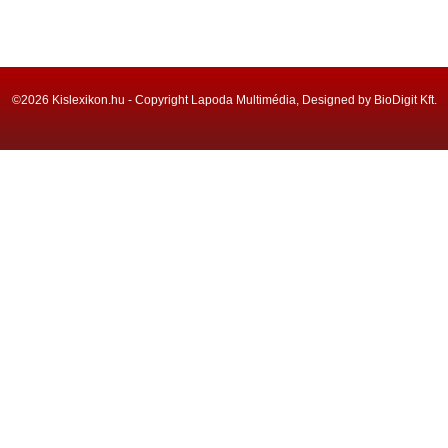
©2026 Kislexikon.hu - Copyright Lapoda Multimédia, Designed by BioDigit Kft.