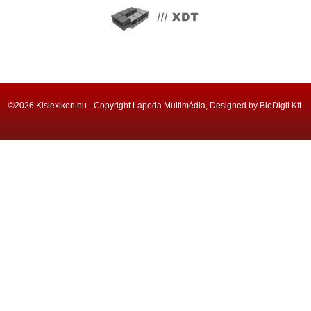
©2026 Kislexikon.hu - Copyright Lapoda Multimédia, Designed by BioDigit Kft.