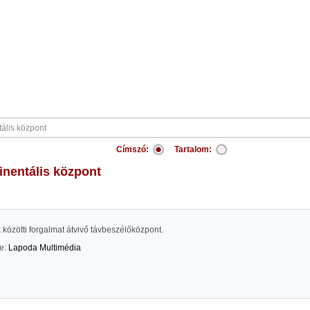
Címszó:
Tartalom:
tinentális központ
közötti forgalmat átvivő távbeszélőközpont.
te:
Lapoda Multimédia