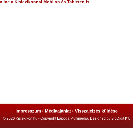
line a Kislexikonnal Mobilon és Tableten is
Impresszum
•
Médiaajánlat
•
Visszajelzés küldése
© 2026 Kislexikon.hu - Copyright Lapoda Multimédia, Designed by BioDigit Kft.