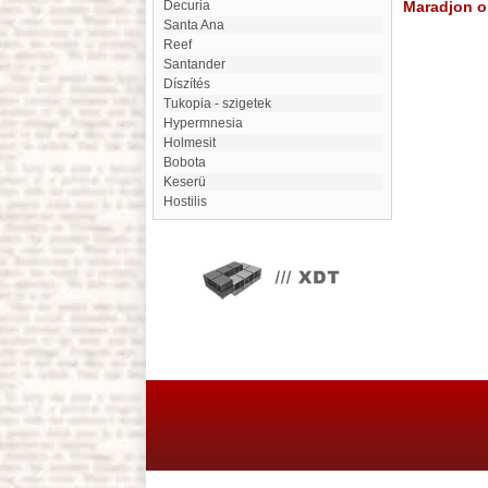
Decuria
Maradjon on
Santa Ana
Reef
Santander
díszítés
Tukopia - szigetek
hypermnesia
Holmesit
Bobota
Keserü
Hostilis