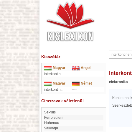
Kisszótár
Magyar
Angol
interkon
interkontin...
----
elektronika
Magyar
Német
interkontin...
----
Kontinensek 
Címszavak véletlenül
Szerkesztet
Sextilis
Ferro et igni
Hohenau
Vakvarju