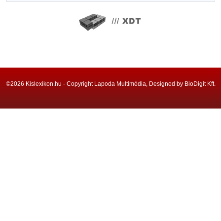
©2026 Kislexikon.hu - Copyright Lapoda Multimédia, Designed by BioDigit Kft.