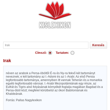
Címszó:
Tartalom:
Irak
néven az arabok a Persa-öböltől É-ra és Ny-ra fekvő két tartományt
neveznek; e két tartomány az I.-Adsmi és az I.-Arabi. Az első Persia
legfontosabb tartománya, amennyiben itt vannak Teherán és a monarkia
egyéb legfontosabb városai. I.-Arabi Mezopotámiának egy része, az
Eufrát és Tigris alsó folyásának környékét foglalja magában Bagdad és a
Persa-öböl közt; megfelel körülbelül az ókori Babiloniának és
Khaldeának.
Forrás: Pallas Nagylexikon