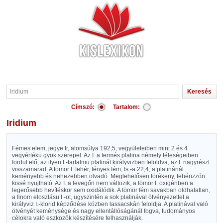
Címszó:
Tartalom:
Iridium
Fémes elem, jegye Ir, atomsúlya 192,5, vegyületeiben mint 2 és 4
vegyértékü gyök szerepel. Az I. a termés platina némely féleségeiben
fordul elő, az ilyen I.-tartalmu platinát királyvizben feloldva, az I. nagyrészt
visszamarad. A tömör I. fehér, fényes fém, fs.-a 22,4; a platinánál
keményebb és nehezebben olvadó. Meglehetősen törékeny, fehérizzón
kissé nyujtható. Az I. a levegőn nem változik; a tömör I. oxigénben a
legerősebb hevítéskor sem oxidálódik. A tömör fém savakban oldhatatlan,
a finom eloszlásu I.-ot, ugyszintén a sok platinával ötvényezettet a
királyviz I.-klorid képződése közben lassacskán feloldja. A platinával való
ötvényét keménysége és nagy ellentállóságánál fogva, tudományos
célokra való eszközök készítésére felhasználják.