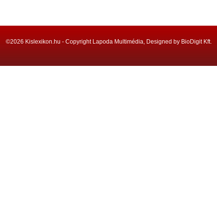
©2026 Kislexikon.hu - Copyright Lapoda Multimédia, Designed by BioDigit Kft.