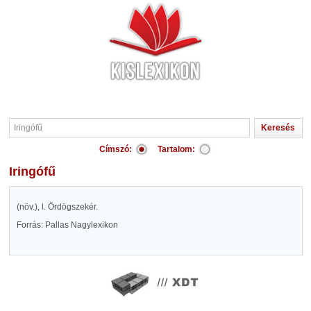
Címszó:
Tartalom:
Iringófű
(növ.), l. Ördögszekér.
Forrás: Pallas Nagylexikon