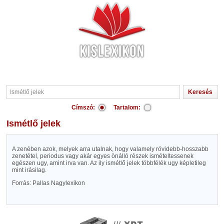
Címszó:
Tartalom:
Ismétlő jelek
A zenében azok, melyek arra utalnak, hogy valamely rövidebb-hosszabb
zenetétel, periodus vagy akár egyes önálló részek ismételtessenek
egészen ugy, amint irva van. Az ily ismétlő jelek többfélék ugy képletileg
mint irásilag.
Forrás: Pallas Nagylexikon