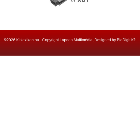
©2026 Kislexikon.hu - Copyright Lapoda Multimédia, Designed by BioDigit Kft.