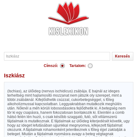
Címszó:
Tartalom:
Iszkiász
(Ischias), az ülőideg (nervus ischidicus) zsábája. E bajnál az ideges
terheltség mint hajlamosító mozzanat nem játszik oly szerepet, mint a
többi zsábáknál. Kifejlődhetik csúzzal, cukorbetegséggel, s főleg
alkoholizmussal kapcsolatban. Leggyakrabban mutatkozik meghülés
után. Nőknél a méh körüli lobosodásokra fejlődhetik ki. A betegség nem
tör ki egy csapásra, hanem fokozatosan bontakozik ki. Eleintén a comb
hátsó felén lén huzó, s csak később szaggató, futó, sőt villámszerü
fájdalmak is mutatkoznak. E fájdalmak az ülőideg kiterjedését követik, ugy
hogy az ideget lefutásában ujjunkkal megnyomva, kifejezett fájdalmat
okozunk. A fájdalmak rohamonként jelentkeznek s főleg éjjel zaklatják a
beteget. Miután a fájdalmak nyomásra avagy a beteg végtagnak