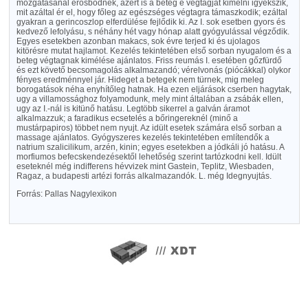
mozgatásánál erősbödnek, azért is a beteg e végtagját kimélni igyekszik,
mit azáltal ér el, hogy főleg az egészséges végtagra támaszkodik; ezáltal
gyakran a gerincoszlop elferdülése fejlődik ki. Az I. sok esetben gyors és
kedvező lefolyásu, s néhány hét vagy hónap alatt gyógyulással végződik.
Egyes esetekben azonban makacs, sok évre terjed ki és ujolagos
kitörésre mutat hajlamot. Kezelés tekintetében első sorban nyugalom és a
beteg végtagnak kimélése ajánlatos. Friss reumás I. esetében gőzfürdő
és ezt követő becsomagolás alkalmazandó; vérelvonás (piócákkal) olykor
fényes eredménnyel jár. Hideget a betegek nem türnek, mig meleg
borogatások néha enyhítőleg hatnak. Ha ezen eljárások cserben hagytak,
ugy a villamossághoz folyamodunk, mely mint általában a zsábák ellen,
ugy az I.-nál is kitünő hatásu. Legtöbb sikerrel a galván áramot
alkalmazzuk; a faradikus ecsetelés a bőringereknél (minő a
mustárpapiros) többet nem nyujt. Az idült esetek számára első sorban a
massage ajánlatos. Gyógyszeres kezelés tekintetében említendők a
natrium szalicilikum, arzén, kinin; egyes esetekben a jódkáli jó hatásu. A
morfiumos befecskendezésektől lehetőség szerint tartózkodni kell. Idült
eseteknél még indifferens hévvizek mint Gastein, Teplitz, Wiesbaden,
Ragaz, a budapesti artézi forrás alkalmazandók. L. még Idegnyujtás.
Forrás: Pallas Nagylexikon