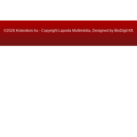
©2026 Kislexikon.hu - Copyright Lapoda Multimédia, Designed by BioDigit Kft.