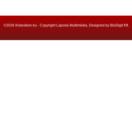
©2026 Kislexikon.hu - Copyright Lapoda Multimédia, Designed by BioDigit Kft.