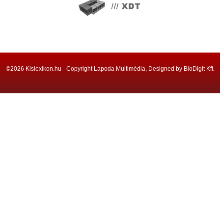
©2026 Kislexikon.hu - Copyright Lapoda Multimédia, Designed by BioDigit Kft.