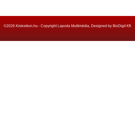
©2026 Kislexikon.hu - Copyright Lapoda Multimédia, Designed by BioDigit Kft.