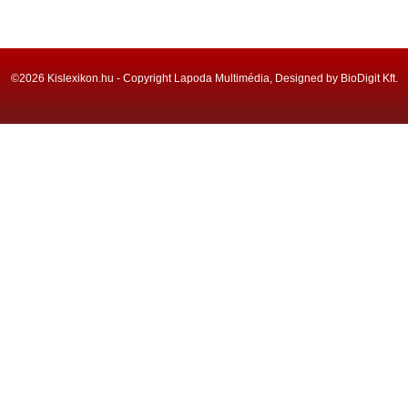
©2026 Kislexikon.hu - Copyright Lapoda Multimédia, Designed by BioDigit Kft.