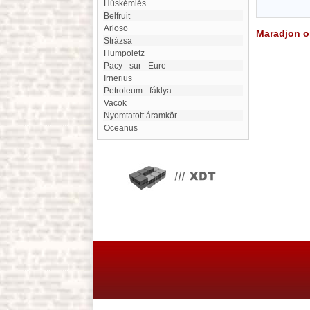
Húskémlés
belfruit
Arioso
Maradjon on
Strázsa
Humpoletz
Pacy - sur - Eure
Irnerius
Petroleum - fáklya
Vacok
nyomtatott áramkör
Oceanus