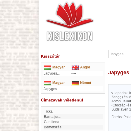
Kisszótár
Magyar
Angol
Japyges
Japyges...
----
Magyar
Német
Japyges...
----
v. iapodok, 
Zengg) és Me
Címszavak véletlenül
Antonius kat
(Otocsác) és
Südslaven 22
Trcka
Barna jura
Forrás: Pal
Cantilena
Bemetszés