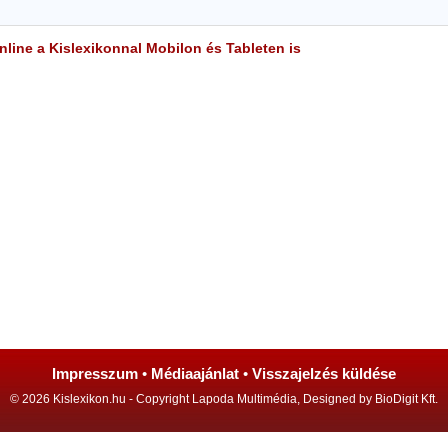
line a Kislexikonnal Mobilon és Tableten is
Impresszum
•
Médiaajánlat
•
Visszajelzés küldése
© 2026 Kislexikon.hu - Copyright Lapoda Multimédia, Designed by BioDigit Kft.