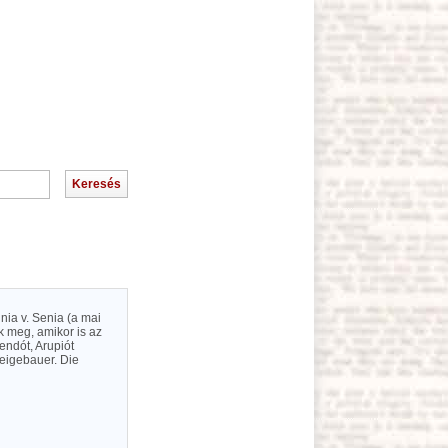
gnia v. Senia (a mai
k meg, amikor is az
endót, Arupiót
Neigebauer. Die