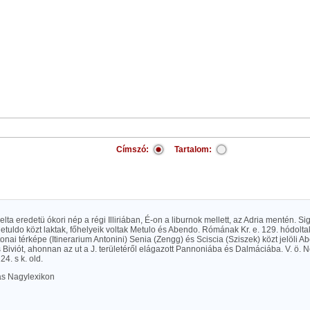
Címszó:
Tartalom:
kelta eredetü ókori nép a régi Illiriában, É-on a liburnok mellett, az Adria mentén. Si
tuldo közt laktak, főhelyeik voltak Metulo és Abendo. Rómának Kr. e. 129. hódolta
onai térképe (Itinerarium Antonini) Senia (Zengg) és Sciscia (Sziszek) közt jelöli Ab
 Biviót, ahonnan az ut a J. területéről elágazott Pannoniába és Dalmáciába. V. ö. 
4. s k. old.
las Nagylexikon