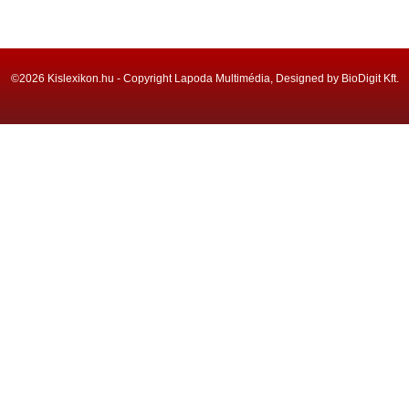
©2026 Kislexikon.hu - Copyright Lapoda Multimédia, Designed by BioDigit Kft.