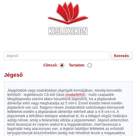
Címszó:
Tartalom:
Jégeső
Jéggömbök vagy szabálytalan jégrögök formájában, mindig konvektív
felhőből - legtöbbször Cb-ből (lásd
zivatarfelhő
) - hulló csapadék.
Megállapodás szerint akkor beszélünk jégesőről, ha a jégdarabok
átmérője eléri vagy meghaladja az 5 mm-t. Ennél kisebb méret esetén
jégdaráról van szó. Nagyon heves zivatarokból szélsőséges környezeti
feltételek esetén a jégdarabok átmérője elérheti akár a 4-8 cm-t is. A
jégszemek a felhőben lebegve alakulnak ki, és a kifagyó vízgőz hatására
addig nőnek, amíg a feláramlás elbírja a jégszemeket. Jégeső jellemzően
késő tavasszal és nyáron alakul ki a leggyakrabban, mert tavasszal a
fagyhatár még alacsonyan van, a légköri labilitási feltételek az erősödő
besugárzásnak köszönhetően pedig már lehetővé teszik a magasabbra