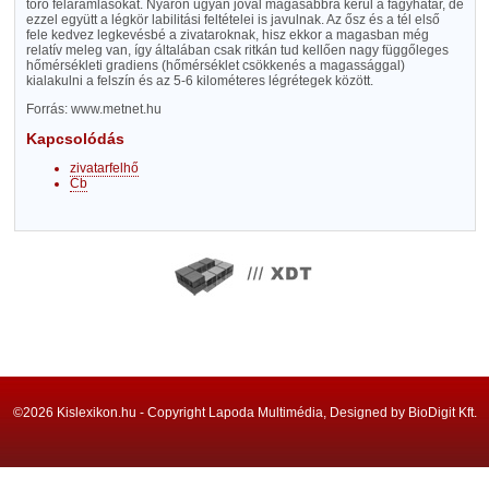
törő feláramlásokat. Nyáron ugyan jóval magasabbra kerül a fagyhatár, de
ezzel együtt a légkör labilitási feltételei is javulnak. Az ősz és a tél első
fele kedvez legkevésbé a zivataroknak, hisz ekkor a magasban még
relatív meleg van, így általában csak ritkán tud kellően nagy függőleges
hőmérsékleti gradiens (hőmérséklet csökkenés a magassággal)
kialakulni a felszín és az 5-6 kilométeres légrétegek között.
Forrás: www.metnet.hu
Kapcsolódás
zivatarfelhő
Cb
©2026 Kislexikon.hu - Copyright Lapoda Multimédia, Designed by BioDigit Kft.