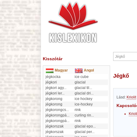
Kisszótár
Magyar
Angol
Jégkő
jégkocka
ice cube
jégkori
glacial
jégkori agy
...
glacial til
...
jégkori ler
...
glacial dri
...
Lásd:
Kriolit
jégkorong
ice hockey
jégkorong
ice-hockey
Kapcsoló
jégkorongcs
...
rink
Krioli
jégkorongpá
...
curling rin
...
jégkorongpá
...
rink
jégkorszak
glacial epo
...
jégkorszak
glacial per
...