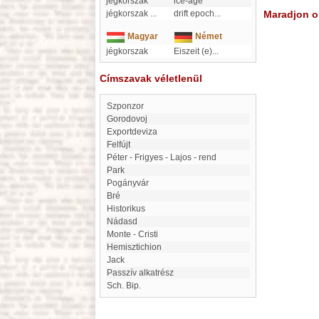
jégkorszak
ice-age
jégkorszak
...
drift epoch
...
Maradjon on
Magyar
Német
jégkorszak
Eiszeit (e)
...
Címszavak véletlenül
Szponzor
Gorodovoj
exportdeviza
felfújt
Péter - Frigyes - Lajos - rend
Park
Pogányvár
bré
historikus
Nádasd
Monte - Cristi
Hemisztichion
Jack
passzív alkatrész
Sch. Bip.