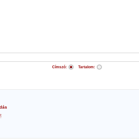
Címszó:
Tartalom:
dás
t