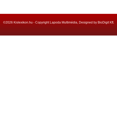
©2026 Kislexikon.hu - Copyright Lapoda Multimédia, Designed by BioDigit Kft.