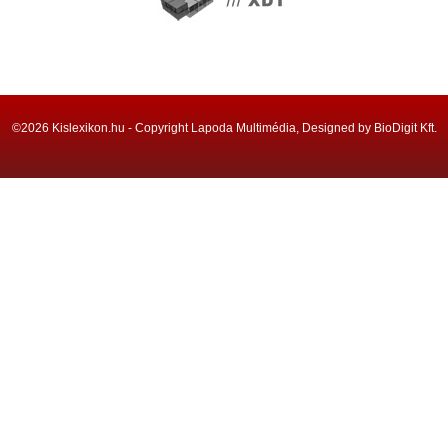
©2026 Kislexikon.hu - Copyright Lapoda Multimédia, Designed by BioDigit Kft.