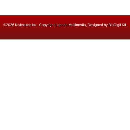
©2026 Kislexikon.hu - Copyright Lapoda Multimédia, Designed by BioDigit Kft.