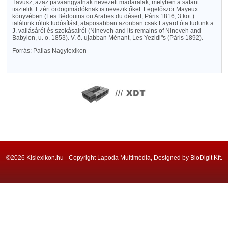
Távusz, azaz pávaangyalnak nevezett madáralak, melyben a sátánt
tisztelik. Ezért ördögimádóknak is nevezik őket. Legelőször Mayeux
könyvében (Les Bédouins ou Arabes du désert, Páris 1816, 3 köt.)
találunk róluk tudósítást, alaposabban azonban csak Layard óta tudunk a
J. vallásáról és szokásairól (Nineveh and its remains of Nineveh and
Babylon, u. o. 1853). V. ö. ujabban Ménant, Les Yezidi"s (Páris 1892).
Forrás: Pallas Nagylexikon
©2026 Kislexikon.hu - Copyright Lapoda Multimédia, Designed by BioDigit Kft.