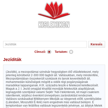
Címszó:
Tartalom:
Jezíditák
(Jezídik), a mezopotámai szindsár hegységben élő vllásfelekezet, mely
jelenleg körülbelül 2-300 000 tagból áll. Vallásukban, mely mindenféle,
Mezopotámiában összekerült szokások és tanok keverékéből áll,
mohammedán külsőségek mögött a vidék régi pogányságának
maradékai lappanganak. A IX. századra teszik e felekezet keletkezését.
Maguk a J. I. Jezíd omajjád khalifát mondják felekeztük alapítójának;
legnagyobb szentjükül valami Sejkh "Adi-t tekintenek, kit majd csaknem
istenítenek; sirjához évenkint ünnepélyes zarándoklást rendeznek.
Vallásos szokásaikat féltékenyen titkolják az idegenek előtt; szentélyükbe
(Lálesben, Moszultól É-felé) nem engednek más vallásut belépni. E
templomban van felállítva vallásuk legszentebb jelvénye, az általuk Melek