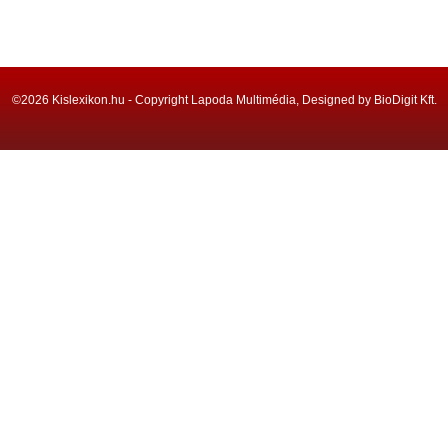
©2026 Kislexikon.hu - Copyright Lapoda Multimédia, Designed by BioDigit Kft.