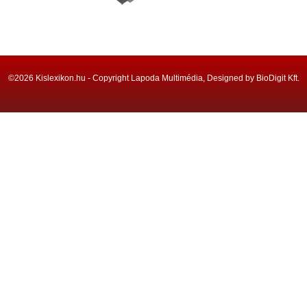
©2026 Kislexikon.hu - Copyright Lapoda Multimédia, Designed by BioDigit Kft.