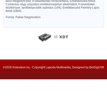
kivül megjelent tőle: A vallástanítás módszertana; Emlékbeszéd Amos
Comenius négy százados emlékünnepélye alkalmából; A neveléstan
kézikönyve, tanítóképezdék számára (194); Emlékbeszéd Felméry Lajos
felett (1894).
Forrás: Pallas Nagylexikon
©2026 Kislexikon.hu - Copyright Lapoda Multimédia, Designed by BioDigit Kft.