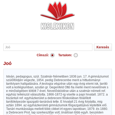
Címszó:
Tartalom:
Joó
István, pedagogus, szül. Szatmár-Németiben 1836 jun. 17. A gimnáziumot
szülőföldjén végezte, 1854. pedig Debrecenbe ment a hittudományi
tanfolyam hallgatására. A teologia végzése után egy évig elemi isk, tanító
volt a kollégiumban, azután gr. Gegenfeld Ottó fia mellé ment nevelőnek s
e minőségében töltött 7 évet. Nevelősködése után a szatmár-németi ref.
egyház lelkészül választotta. 1866-1872-ig viselte a papi hivatalt. 1872. a
tiszántuli ref. egyházkerület a debreceni főiskolában fölállított
tanítóképezde igazgató-tanárává tette. E hivatalt 21 évig folytatta, mig
aztán 1894. az egyházkerületi gimnáziumok főigazgatójává léptették elő.
Tanári munkássága mellett több cikket irt egyes lapokban; 1879. és 1880.
a Debreceni Prot. lap szerkesztője volt; önállóan több egyh. beszéden