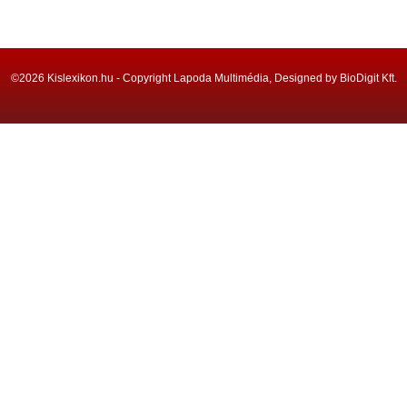
©2026 Kislexikon.hu - Copyright Lapoda Multimédia, Designed by BioDigit Kft.