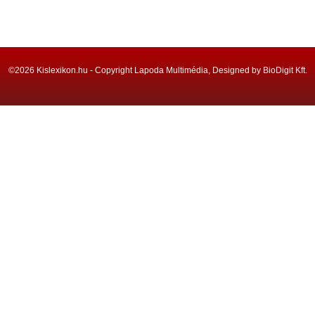
©2026 Kislexikon.hu - Copyright Lapoda Multimédia, Designed by BioDigit Kft.