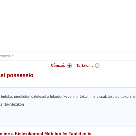
Címszó:
Tartalom:
asi possessio
ak birtoka, megkülöntöztetésül a tulajdonképeni birtoktól, mely csak testi dolgokon l
las Nagylexikon
line a Kislexikonnal Mobilon és Tableten is