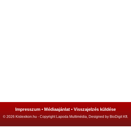
Impresszum
•
Médiaajánlat
•
Visszajelzés küldése
© 2026 Kislexikon.hu - Copyright Lapoda Multimédia, Designed by BioDigit Kft.