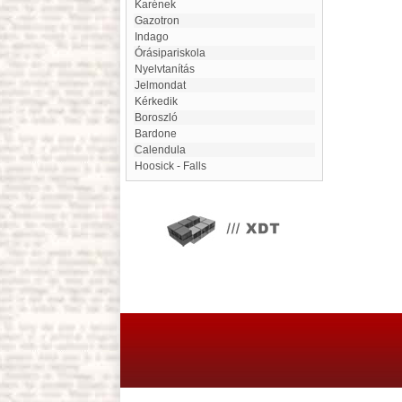
Karének
gazotron
Indago
Órásipariskola
Nyelvtanítás
Jelmondat
Kérkedik
Boroszló
Bardone
Calendula
Hoosick - Falls