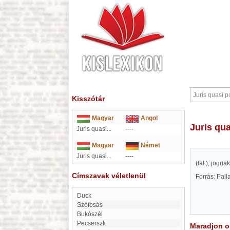
Kisszótár
Magyar
Angol
Juris qu
Juris quasi...
----
Magyar
Német
Juris quasi...
----
(lat.), jogn
Címszavak véletlenül
Forrás: Pal
Duck
Szófosás
bukószél
Pecserszk
Maradjon on